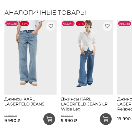
АНАЛОГИЧНЫЕ ТОВАРЫ
АKЦИЯ
-38%
АKЦИЯ
-41%
АKЦИЯ
Джинсы KARL
Джинсы KARL
Джинс
LAGERFELD JEANS
LAGERFELD JEANS LR
LAGER
Wide Leg
Relaxe
15 990 ₽
16 990 ₽
19 990
9 990 ₽
9 990 ₽