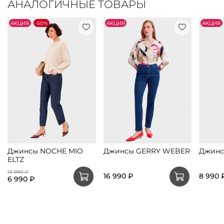
АНАЛОГИЧНЫЕ ТОВАРЫ
АKЦИЯ
-50%
АKЦИЯ
АKЦИЯ
Джинсы NOCHE MIO
Джинсы GERRY WEBER
Джинс
ELTZ
13 990 ₽
16 990 ₽
8 990 
6 990 ₽