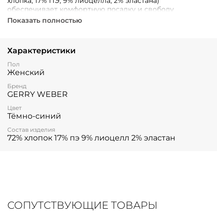
хлопка, 17% ПЭ, 9% лиоцелла, 2% эластана)
обеспечивает комфортную посадку и свободу
движений. Дизайн от известного бренда подарит
Показать полностью
уверенность и подчеркнёт вашу индивидуальность.
Характеристики
Пол
Женский
Бренд
GERRY WEBER
Цвет
Тёмно-синий
Состав изделия
72% хлопок 17% пэ 9% лиоцелл 2% эластан
СОПУТСТВУЮЩИЕ ТОВАРЫ