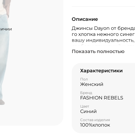
Описание
Джинсы Dayon от бренда
личии
го хлопка нежного синег
вашу индивидуальность
свободы движений и ст
Показать полностью
элементом вашего гарде
дополнит любой образ, а
материала обеспечит до
каждой носке.
Характеристики
Пол
Женский
Бренд
FASHION REBELS
Цвет
Синий
Состав изделия
100%хлопок