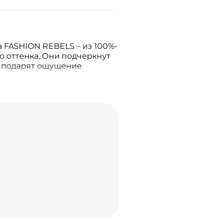
 FASHION REBELS – из 100%-
о оттенка. Они подчеркнут
, подарят ощущение
анут незаменимым
роба. Стильный дизайн
 высокое качество
лговечность и удобство при