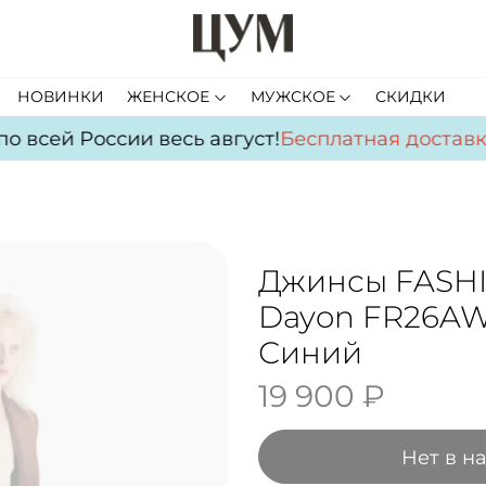
НОВИНКИ
ЖЕНСКОЕ
МУЖСКОЕ
СКИДКИ
о всей России весь август!
Бесплатная доставк
Джинсы FASH
Dayon FR26A
Синий
19 900 ₽
Нет в н