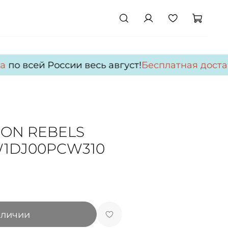
а
по всей России весь август!
Бесплатная достав
ION REBELS
W1DJ00PCW310
аличии