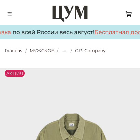
вка
по всей России весь август!
Бесплатная дос
Главная
МУЖСКОЕ
...
C.P. Company
АKЦИЯ