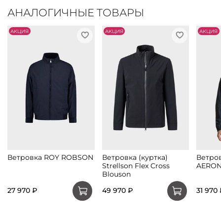
АНАЛОГИЧНЫЕ ТОВАРЫ
АKЦИЯ
АKЦИЯ
АKЦИЯ
Ветровка ROY ROBSON
Ветровка (куртка)
Ветро
Strellson Flex Cross
AERON
Blouson
27 970 ₽
49 970 ₽
31 970