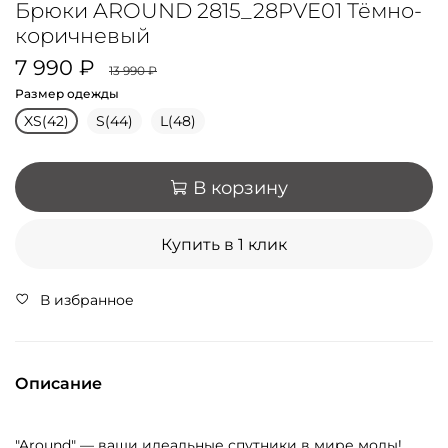
Брюки AROUND 2815_28PVE01 Тёмно-
коричневый
7 990 ₽
13 990 ₽
Размер одежды
XS(42)
S(44)
L(48)
В корзину
Купить в 1 клик
В избранное
Описание
"Around" — ваши идеальные спутники в мире моды!