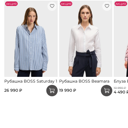
АKЦИЯ
АKЦИЯ
АKЦИЯ
Рубашка BOSS Saturday 1
Рубашка BOSS Beamara
Блуза
10 990 ₽
26 990 ₽
19 990 ₽
4 490 