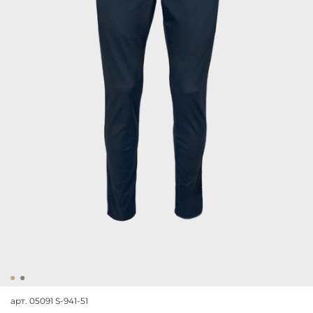
арт.
05091 S-941-51