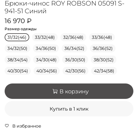
Брюки-чинос ROY ROBSON 05091 S-
941-51 Синий
16 970 ₽
Размер одежды
31/32(46)
33/32(48)
32/36(48)
33/36(48)
34/32(50)
34/36(50)
36/34(52)
36/36(52)
38/34(54)
34/30(48)
36/30(50)
38/30(52)
40/30(54)
40/34(56)
42/30(56)
42/34(58)
В корзину
Купить в 1 клик
В избранное