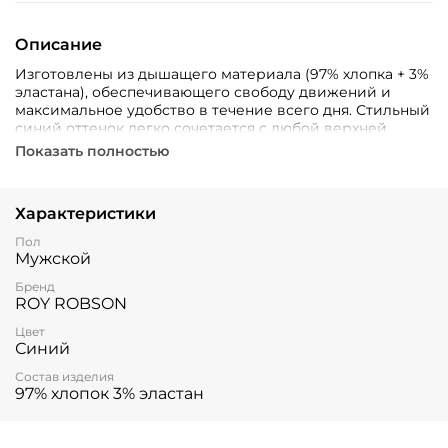
Описание
Изготовлены из дышащего материала (97% хлопка + 3%
эластана), обеспечивающего свободу движений и
максимальное удобство в течение всего дня. Стильный
синий оттенок легко сочетается с любой верхней
одеждой и обувью.
Показать полностью
Характеристики
Пол
Мужской
Бренд
ROY ROBSON
Цвет
Синий
Состав изделия
97% хлопок 3% эластан