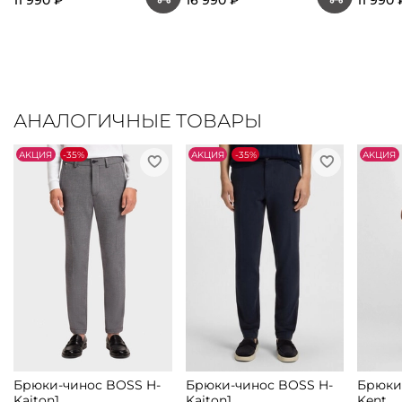
11 990 ₽
16 990 ₽
11 990 
АНАЛОГИЧНЫЕ ТОВАРЫ
АKЦИЯ
-35%
АKЦИЯ
-35%
АKЦИЯ
Брюки-чинос BOSS H-
Брюки-чинос BOSS H-
Брюки
Kaiton1
Kaiton1
Kent