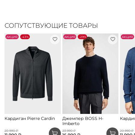
СОПУТСТВУЮЩИЕ ТОВАРЫ
АKЦИЯ
-43%
АKЦИЯ
-29%
АKЦИЯ
Кардиган Pierre Cardin
Джемпер BOSS H-
Кардиг
Imberto
20 990 ₽
23 990 ₽
20 990 ₽