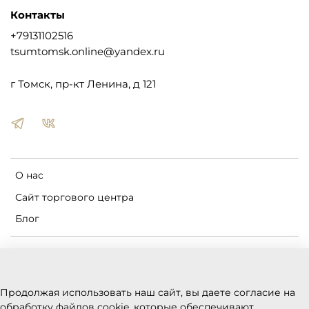
Контакты
+79131102516
tsumtomsk.online@yandex.ru
г Томск, пр-кт Ленина, д 121
О нас
Сайт торгового центра
Блог
Пользовательское соглашение
Оферта и политика конфиденциальности
Продолжая использовать наш сайт, вы даете согласие на
Условия обмена и возврата
обработку файлов cookie, которые обеспечивают