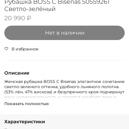
Рубашка BOSS C Bisenas 50559261
Светло-зелёный
20 990 ₽
Нет в наличии
В избранное
Описание
Женская рубашка BOSS C Bisenas элегантное сочетание
светло-зеленого оттенка, удобного льняного полотна
(53% лён, 47% вискоза) и безупречного кроя подчеркнут
вашу индивидуальность и создадут комфорт даже в
жаркие дни.
Показать полностью
Характеристики