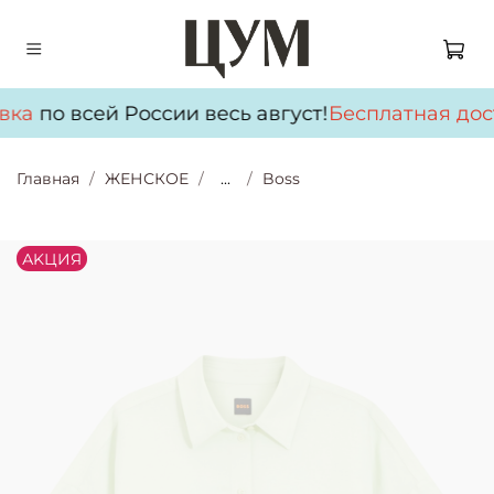
вка
по всей России весь август!
Бесплатная дос
Главная
ЖЕНСКОЕ
...
Boss
АKЦИЯ