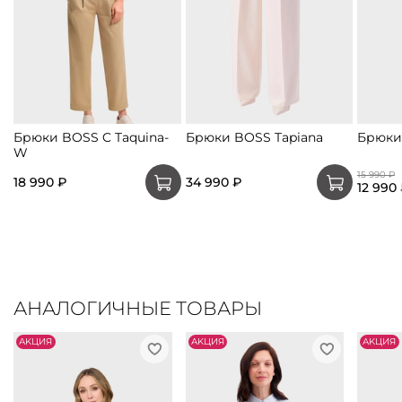
Брюки BOSS C Taquina-
Брюки BOSS Tapiana
Брюки
W
15 990 ₽
18 990 ₽
34 990 ₽
12 990
АНАЛОГИЧНЫЕ ТОВАРЫ
АKЦИЯ
АKЦИЯ
АKЦИЯ