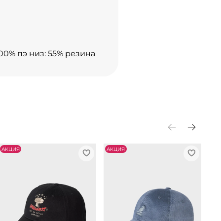
100% пэ низ: 55% резина
АKЦИЯ
АKЦИЯ
АK