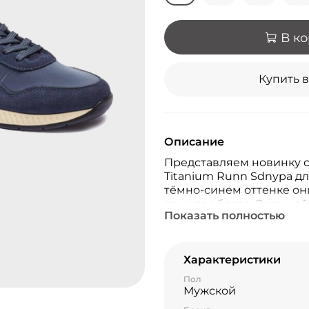
В к
Купить в
Описание
Представляем новинку с
Titanium Runn Sdnypa д
тёмно-синем оттенке он
вашего образа. Верх из 
Показать полностью
обеспечивает прочность
резины (55%) и ЭВА (45%
сцепление и амортизаци
кроссовки от бренда BO
Характеристики
качество материалов, с
Пол
практичность ежедневн
Мужской
уверенного в себе челов