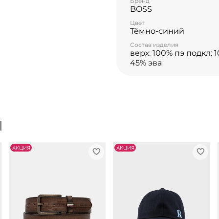
Бренд
моду.
BOSS
Цвет
Тёмно-синий
Состав изделия
верх: 100% пэ подкл: 
45% эва
Ы
АKЦИЯ
АKЦИЯ