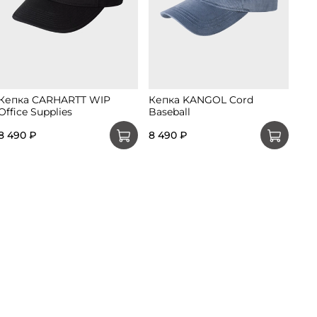
Кепка CARHARTT WIP
Кепка KANGOL Cord
Ке
Office Supplies
Baseball
Bas
8 490 ₽
8 490 ₽
8 4