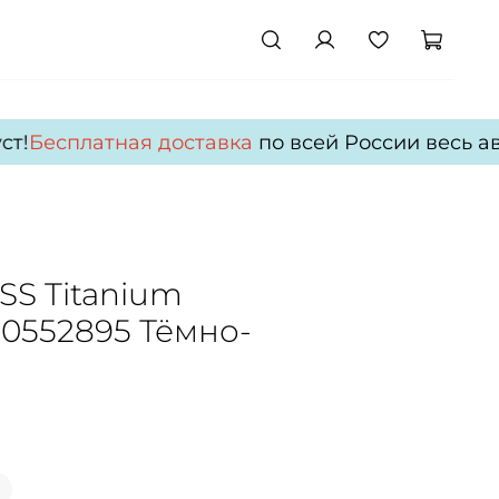
т!
Бесплатная доставка
по всей России весь авг
SS Titanium
0552895 Тёмно-