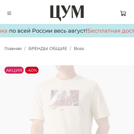
ка
по всей России весь август!
Бесплатная дост
Главная
БРЕНДЫ ОБЩИЕ
Boss
АKЦИЯ
-40%