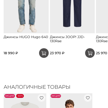
Джинсы HUGO Hugo 640
Джинсы JOOP! JJD-
Джинс
130Rae
130Rae
18 990 ₽
23 970 ₽
25 970
АНАЛОГИЧНЫЕ ТОВАРЫ
АKЦИЯ
-50%
АKЦИЯ