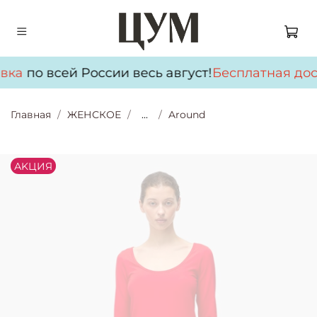
вка
по всей России весь август!
Бесплатная дос
Главная
ЖЕНСКОЕ
...
Around
АKЦИЯ