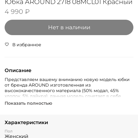
Юбка AROUND 2718 08MCL01 Красный
4 990 ₽
Нет в наличии
В избранное
Описание
Представляем вашему вниманию новую модель юбки
от бренда AROUND изготовленная из
высококачественного материала (50% модал, 45%
хлопок, 5% лайкра), данная модель сочетает в себе
комфорт и стиль. Яркий красный оттенок добавляет
Показать полностью
образу выразительности и уверенности в себе.
Подходит для женщин, ценящих элегантность и
удобство в каждой детали гардероба.
Характеристики
Пол
Женский