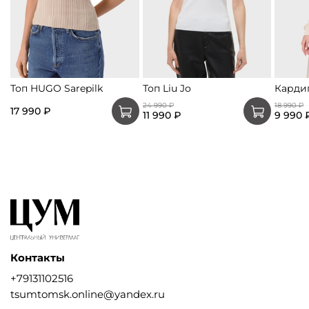
Топ HUGO Sarepilk
Топ Liu Jo
Кардиг
24 990 ₽
18 990 ₽
17 990 ₽
11 990 ₽
9 990 
Контакты
+79131102516
tsumtomsk.online@yandex.ru