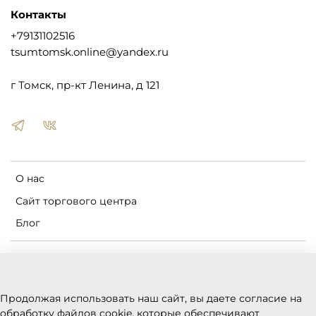
Контакты
+79131102516
tsumtomsk.online@yandex.ru
г Томск, пр-кт Ленина, д 121
О нас
Сайт торгового центра
Блог
Пользовательское соглашение
Оферта и политика конфиденциальности
Продолжая использовать наш сайт, вы даете согласие на
Условия обмена и возврата
обработку файлов cookie, которые обеспечивают