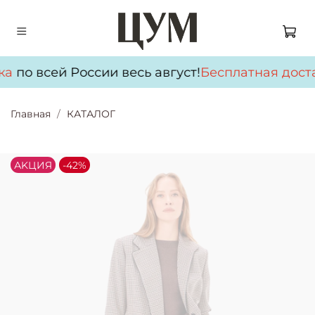
ка
по всей России весь август!
Бесплатная дост
Главная
КАТАЛОГ
АKЦИЯ
-42%