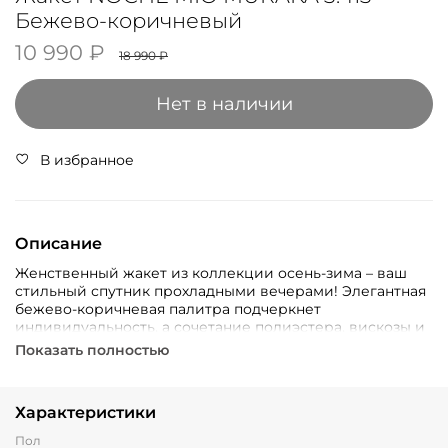
Бежево-коричневый
10 990 ₽
18 990 ₽
Нет в наличии
В избранное
Описание
Женственный жакет из коллекции осень-зима – ваш
стильный спутник прохладными вечерами! Элегантная
бежево-коричневая палитра подчеркнет
индивидуальность, а сочетание полиэстера, вискозы и
эластана обеспечит комфорт и свободу движений. Этот
Показать полностью
универсальный элемент гардероба станет идеальным
дополнением к вашим любимым нарядам и поможет
создать неповторимый образ.
Характеристики
Пол