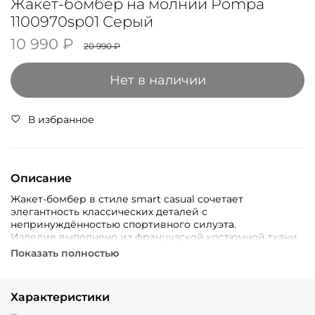
Жакет-бомбер на молнии Pompa
1100970sp01 Серый
10 990 ₽
20 990 ₽
Нет в наличии
В избранное
Описание
Жакет-бомбер в стиле smart casual сочетает
элегантность классических деталей с
непринуждённостью спортивного силуэта.
Изделие выполнено из французской костюмной ткани
с добавлением вискозы. Материал отличается плотной
Показать полностью
структурой, устойчивой к деформации, и лёгким
матовым блеском, придающим изделию аккуратный,
благородный вид.
Характеристики
Свободный крой и спущенная линия плеча