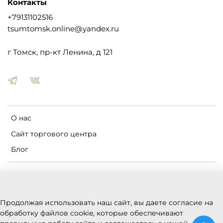
Контакты
+79131102516
tsumtomsk.online@yandex.ru
г Томск, пр-кт Ленина, д 121
О нас
Сайт торгового центра
Блог
Пользовательское соглашение
Оферта и политика конфиденциальности
Продолжая использовать наш сайт, вы даете согласие на
Условия обмена и возврата
обработку файлов cookie, которые обеспечивают
Реквизиты