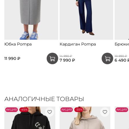
Юбка Pompa
Кардиган Pompa
Брюки
14 990 ₽
10 990 ₽
11 990 ₽
7 990 ₽
6 490 
АНАЛОГИЧНЫЕ ТОВАРЫ
АKЦИЯ
-45%
АKЦИЯ
-55%
АKЦИЯ