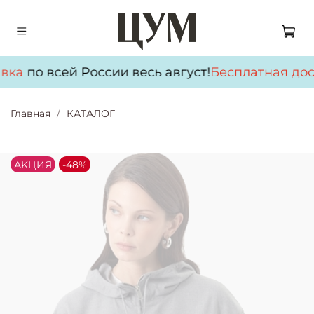
вка
по всей России весь август!
Бесплатная дос
Главная
КАТАЛОГ
АKЦИЯ
-48%