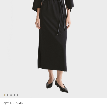
арт.
DR0931K