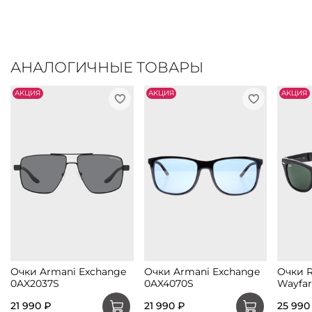
АНАЛОГИЧНЫЕ ТОВАРЫ
АKЦИЯ
АKЦИЯ
АKЦИЯ
Очки Armani Exchange
Очки Armani Exchange
Очки R
0AX2037S
0AX4070S
Wayfar
21 990 ₽
21 990 ₽
25 990