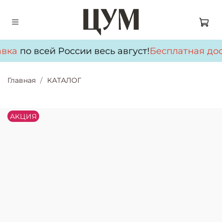
вка
по всей России весь август!
Бесплатная дос
Главная
КАТАЛОГ
АKЦИЯ