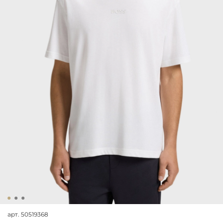
арт.
50519368