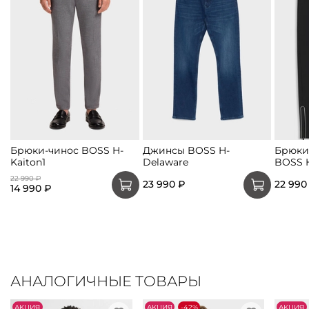
Брюки-чинос BOSS H-
Джинсы BOSS H-
Брюки
Kaiton1
Delaware
BOSS 
22 990 ₽
23 990 ₽
22 990
14 990 ₽
АНАЛОГИЧНЫЕ ТОВАРЫ
АKЦИЯ
АKЦИЯ
-42%
АKЦИЯ