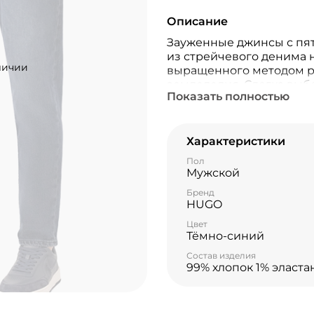
Описание
Зауженные джинсы с пя
из стрейчевого денима н
личии
выращенного методом р
земледелия. Слегка выб
Показать полностью
миниатюрной брендиров
патчем с логотипом сзад
Характеристики
Пол
Мужской
Бренд
HUGO
Цвет
Тёмно-синий
Состав изделия
99% хлопок 1% эласта