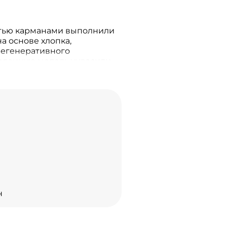
тью карманами выполнили
а основе хлопка,
егенеративного
еленную модель украсили
анной пластиной сбоку и
и.
н