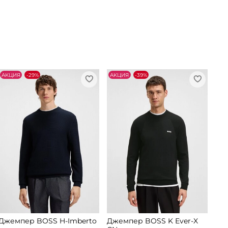
АKЦИЯ
-29%
АKЦИЯ
-39%
Джемпер BOSS H-Imberto
Джемпер BOSS K Ever-X