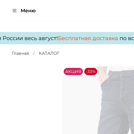
Меню
оссии весь август!
Бесплатная доставка
по всей
Главная
КАТАЛОГ
АKЦИЯ
-33%