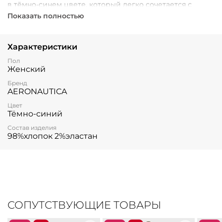
в тёмно-синем цвете, который легко сочетается с
любым верхом.
Показать полностью
Характеристики
Пол
Женский
Бренд
AERONAUTICA
Цвет
Тёмно-синий
Состав изделия
98%хлопок 2%эластан
СОПУТСТВУЮЩИЕ ТОВАРЫ