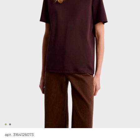
арт.
3164126073