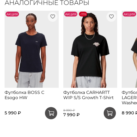
АНАЛОГИЧНЫЕ ТОВАРЫ
АKЦИЯ
АKЦИЯ
-11%
АKЦИЯ
Футболка BOSS C
Футболка CARHARTT
Футбо
Esogo HW
WIP S/S Growth T-Shirt
LAGER
Washed
8 990 ₽
5 990 ₽
8 990 
7 990 ₽