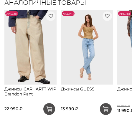
АНАЛОГИЧНЫЕ ТОВАРЫ
АKЦИЯ
АKЦИЯ
АKЦИЯ
Джинсы CARHARTT WIP
Джинсы GUESS
Джинс
Brandon Pant
19 990 ₽
22 990 ₽
13 990 ₽
11 990 