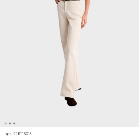
арт.
4211126015